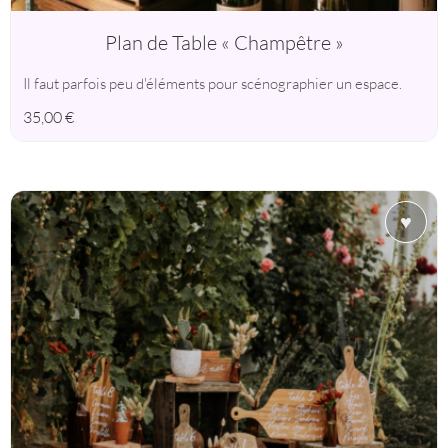
Plan de Table « Champêtre »
Il faut parfois peu d'éléments pour scénographier un espace.
35,00
€
♥