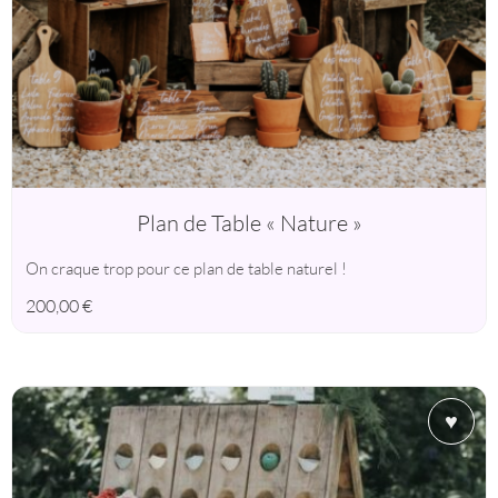
Plan de Table « Nature »
On craque trop pour ce plan de table naturel !
200,00
€
♥