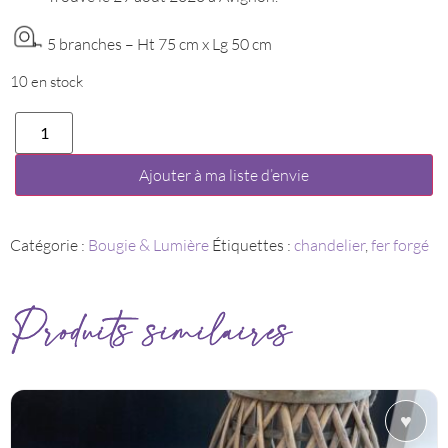
5 branches – Ht 75 cm x Lg 50 cm
10 en stock
quantité
de
Chandelier
XXL
Ajouter à ma liste d’envie
#1
Catégorie :
Bougie & Lumière
Étiquettes :
chandelier
,
fer forgé
Produits similaires
♥