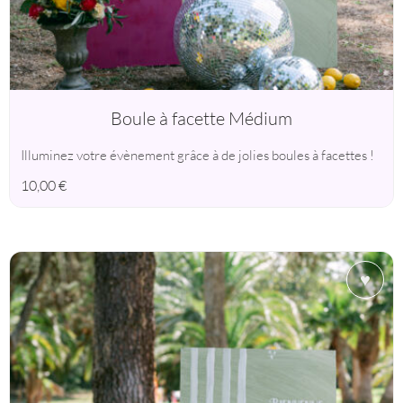
Boule à facette Médium
Illuminez votre évènement grâce à de jolies boules à facettes !
10,00
€
♥