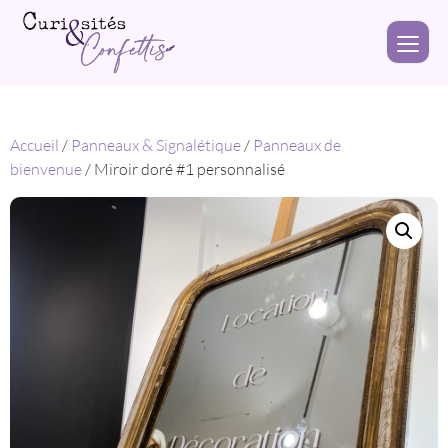
Accueil
/
Panneaux & Signalétique
/
Panneaux de
bienvenue
/ Miroir doré #1 personnalisé