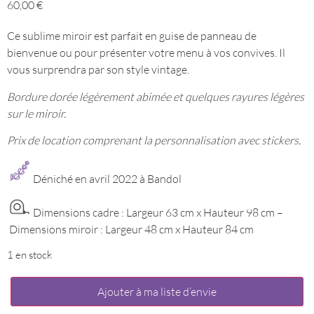
60,00
€
Ce sublime miroir est parfait en guise de panneau de
bienvenue ou pour présenter votre menu à vos convives. Il
vous surprendra par son style vintage.
Bordure dorée légèrement abimée et quelques rayures légères
sur le miroir.
Prix de location comprenant la personnalisation avec stickers.
Déniché en avril 2022 à Bandol
Dimensions cadre : Largeur 63 cm x Hauteur 98 cm –
Dimensions miroir : Largeur 48 cm x Hauteur 84 cm
1 en stock
quantité
Ajouter à ma liste d’envie
de
Miroir