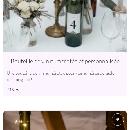
Bouteille de vin numérotée et personnalisée
Une bouteille de vin numérotée pour vos numéros de table :
c'est original !
7,00
€
♥