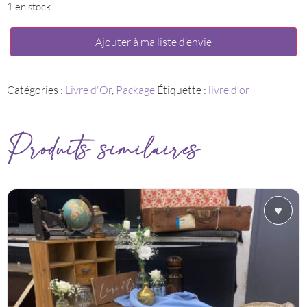
1 en stock
quantité
Ajouter à ma liste d’envie
de
Package
"Livre
d'Or"
Catégories :
Livre d'Or
,
Package
Étiquette :
livre d'or
Produits similaires
♥