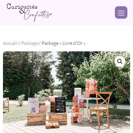
Accueil
/
Package
/ Package « Livre d’Or »