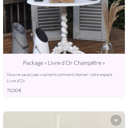
Package « Livre d’Or Champêtre »
Vous ne savez pas vraiment comment réaliser votre espace
Livre d'Or.
70,00
€
♥