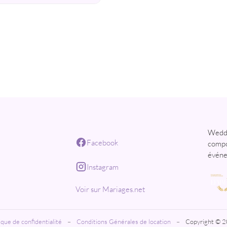
Weddi
Facebook
compo
événe
Instagram
Voir sur Mariages.net
ique de confidentialité
–
Conditions Générales de location
–
Copyright © 2