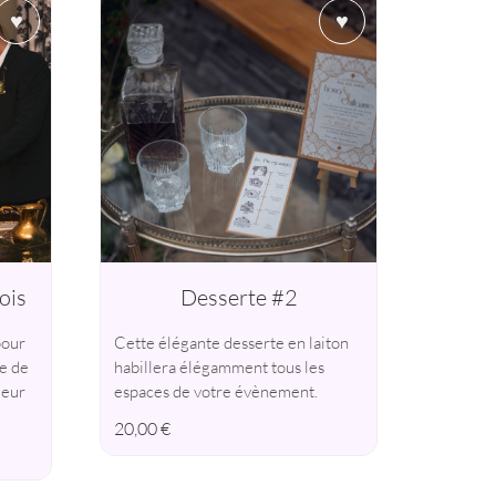
♥
♥
ois
Desserte #2
pour
Cette élégante desserte en laiton
le de
habillera élégamment tous les
leur
espaces de votre évènement.
20,00
€