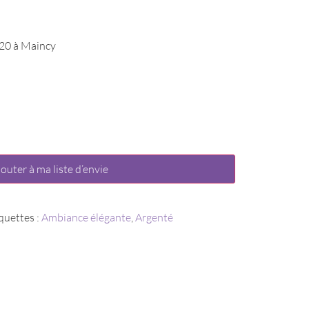
020 à Maincy
jouter à ma liste d’envie
quettes :
Ambiance élégante
,
Argenté