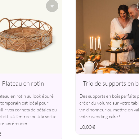
♥
Plateau en rotin
Trio de supports en b
ateau en rotin au look épuré
Des supports en bois parfaits 
ntemporain est idéal pour
créer du volume sur votre tab
llir vos cornets de pétales ou
vin d'honneur ou mettre en va
fettis à l'entrée ou à la sortie
votre wedding cake !
tre cérémonie.
10,00
€
€