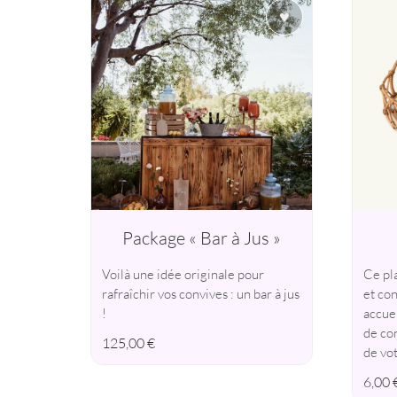
♥
Package « Bar à Jus »
Voilà une idée originale pour
Ce pl
rafraîchir vos convives : un bar à jus
et co
!
accuei
de con
125,00
€
de vo
6,00