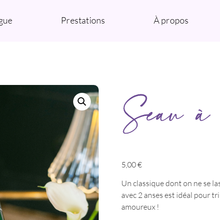
gue
Prestations
À propos
Seau à 
5,00
€
Un classique dont on ne se la
avec 2 anses est idéal pour t
amoureux !