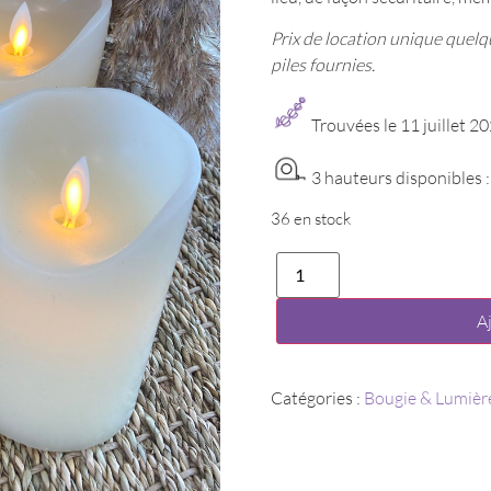
Prix de location unique quel
piles fournies.
Trouvées le 11 juillet 2
3 hauteurs disponibles :
36 en stock
quantité
de
Bougie
Led
A
Catégories :
Bougie & Lumièr