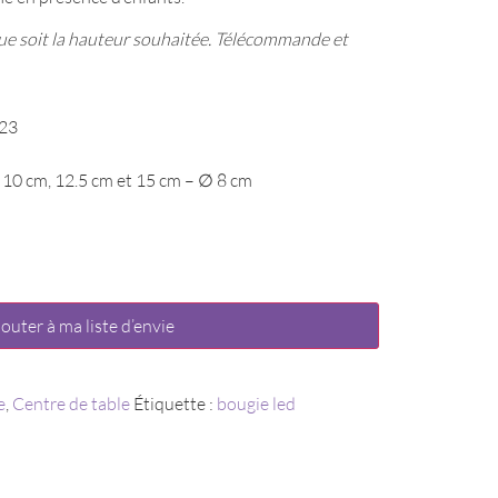
que soit la hauteur souhaitée. Télécommande et
023
 10 cm, 12.5 cm et 15 cm – ∅ 8 cm
jouter à ma liste d’envie
e
,
Centre de table
Étiquette :
bougie led