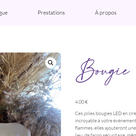
gue
Prestations
À propos
Bougie
4,00
€
Ces jolies bougies LED en ci
incroyable à votre évènement 
flammes, elles ajouteront un
lieu, de façon sécuritaire, mê