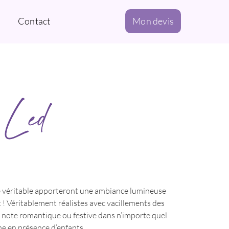
Contact
Mon devis
 Led
re véritable apporteront une ambiance lumineuse
! Véritablement réalistes avec vacillements des
e note romantique ou festive dans n’importe quel
me en présence d’enfants.