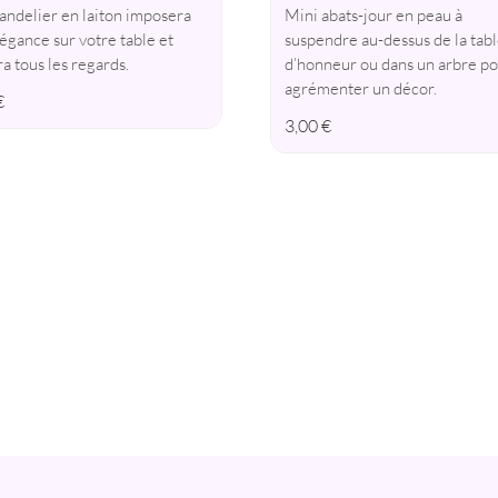
andelier en laiton imposera
Mini abats-jour en peau à
égance sur votre table et
suspendre au-dessus de la tab
ra tous les regards.
d’honneur ou dans un arbre p
agrémenter un décor.
€
3,00
€