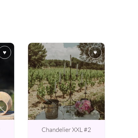
♥
♥
r
Chandelier XXL #2