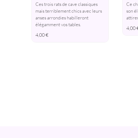
Ces trois rats de cave classiques
Ce ch
mais terriblement chics avec leurs
son él
anses arrondies habilleront
attire
élégamment vos tables.
4,00
4,00
€