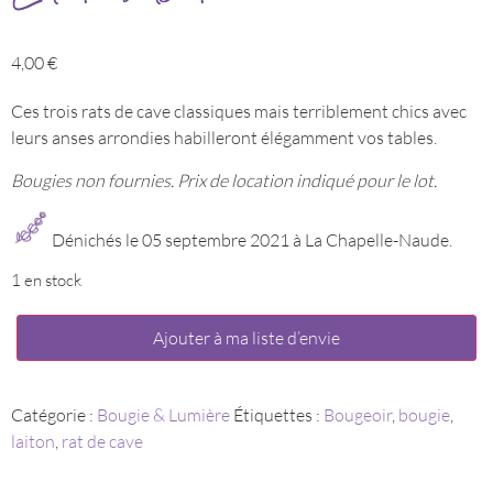
4,00
€
Ces trois rats de cave classiques mais terriblement chics avec
leurs anses arrondies habilleront élégamment vos tables.
Bougies non fournies. Prix de location indiqué pour le lot.
Dénichés le 05 septembre 2021 à La Chapelle-Naude.
1 en stock
quantité
Ajouter à ma liste d’envie
de
Lot
de
rats
de
Catégorie :
Bougie & Lumière
Étiquettes :
Bougeoir
,
bougie
,
cave
laiton
,
rat de cave